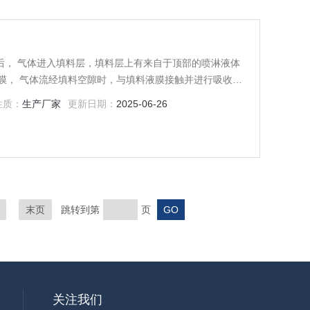
后， 气体进入填料层，填料层上有来自于顶部的喷淋液体
膜， 气体流经填料空隙时，与填料液膜接触并进行吸收或
对气 体流动又不致造成过大的阻力，经吸收或中和后的气
性质：
生产厂家
更新日期：
2025-06-26
末页
跳转到第
页
关注我们