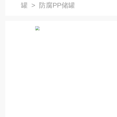
罐
> 防腐PP储罐